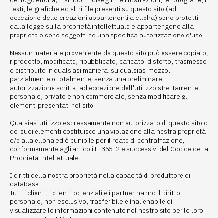
del logo elloha), i simboli, i disegni, le illustrazioni, le fotografie, i
testi, le grafiche ed altri file presenti su questo sito (ad
eccezione delle creazioni appartenenti a elloha) sono protetti
dalla legge sulla proprietà intellettuale e appartengono alla
proprietà o sono soggetti ad una specifica autorizzazione d'uso.
Nessun materiale proveniente da questo sito può essere copiato,
riprodotto, modificato, ripubblicato, caricato, distorto, trasmesso
o distribuito in qualsiasi maniera, su qualsiasi mezzo,
parzialmente o totalmente, senza una preliminare
autorizzazione scritta, ad eccezione dell'utilizzo strettamente
personale, privato e non commerciale, senza modificare gli
elementi presentati nel sito.
Qualsiasi utilizzo espressamente non autorizzato di questo sito o
dei suoi elementi costituisce una violazione alla nostra proprietà
e/o alla elloha ed è punibile per il reato di contraffazione,
conformemente agli articoli L. 355-2 e successivi del Codice della
Proprietà Intellettuale.
I diritti della nostra proprietà nella capacità di produttore di
database
Tutti i clienti, i clienti potenziali e i partner hanno il diritto
personale, non esclusivo, trasferibile e inalienabile di
visualizzare le informazioni contenute nel nostro sito per le loro