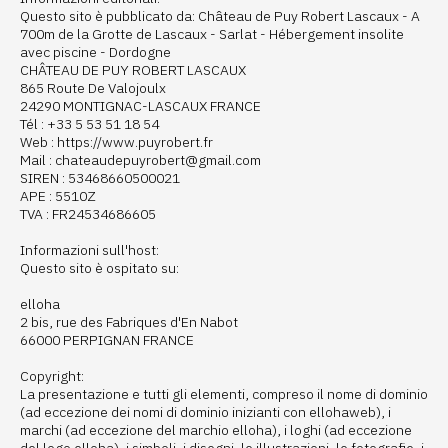
Questo sito è pubblicato da: Château de Puy Robert Lascaux - A
700m de la Grotte de Lascaux - Sarlat - Hébergement insolite
avec piscine - Dordogne
CHÂTEAU DE PUY ROBERT LASCAUX
865 Route De Valojoulx
24290 MONTIGNAC-LASCAUX FRANCE
Tél : +33 5 53 51 18 54
Web : https://www.puyrobert.fr
Mail : chateaudepuyrobert@gmail.com
SIREN : 53468660500021
APE : 5510Z
TVA : FR24534686605
Informazioni sull'host:
Questo sito è ospitato su:
elloha
2 bis, rue des Fabriques d'En Nabot
66000 PERPIGNAN FRANCE
Copyright:
La presentazione e tutti gli elementi, compreso il nome di dominio
(ad eccezione dei nomi di dominio inizianti con ellohaweb), i
marchi (ad eccezione del marchio elloha), i loghi (ad eccezione