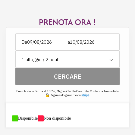
- Grande specchio per i piedi nell'armadio della camera da letto
- Connessione WiFi gratuita in tutto il castello
- Concetto senza TV, solo nel soggiorno comune del castello
PRENOTA ORA !
Bagno :
- Asciugacapelli
- Vasca da bagno con maniglie
- Lavabo
- Specchio cosmetico
Da
a
- Scaldasalviette elettrico in ogni bagno
- Accappatoi e asciugamani
- Prodotti di benvenuto e set per l'igiene gratuiti
1
alloggio /
2
adulti
- WC e bidet separati
CERCARE
Prenotazione Sicura al 100%, Migliori Tariffe Garantite, Conferma Immediata
Pagamento garantito da
-
Disponibile
-
Non disponibile