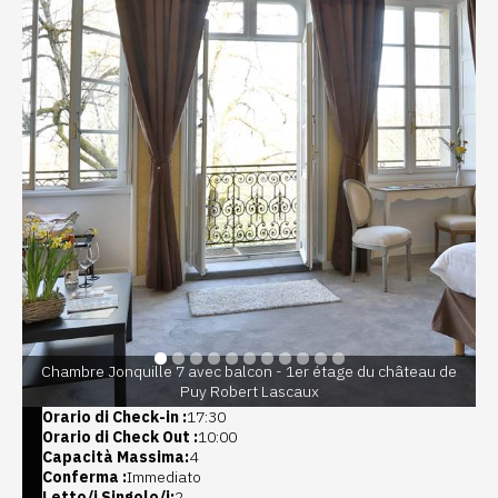
Chambre Jonquille 7 avec balcon - 1er étage du château de
Puy Robert Lascaux
Orario di Check-in :
17:30
Orario di Check Out :
10:00
Capacità Massima:
4
Conferma :
Immediato
Letto/i Singolo/i:
2