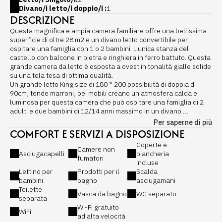
Divano/i letto/i doppio/i :
1
DESCRIZIONE
Questa magnifica e ampia camera familiare offre una bellissima
superficie di oltre 28 m2 e un divano letto convertibile per
ospitare una famiglia con 1 o 2 bambini. L'unica stanza del
castello con balcone in pietra e ringhiera in ferro battuto. Questa
grande camera da letto è esposta a ovest in tonalità gialle solide
su una tela tesa di ottima qualità.
Un grande letto King size di 180 * 200 possibilità di doppia di
90cm, tende marroni, bei mobili creano un'atmosfera calda e
luminosa per questa camera che può ospitare una famiglia di 2
adulti e due bambini di 12/14 anni massimo in un divano.
È molto richiesto per il suo comfort, il suo spazio e il suo lato
Per saperne di più
sereno aperto a questo balcone ...
COMFORT E SERVIZI A DISPOSIZIONE
Spazio ideale per ricaricare le batterie e rilassarsi in pace in
Coperte e
coppia.
Camere non
Asciugacapelli
biancheria
Cameretta con letto King size 180 × 200, possibilità di letti
fumatori
incluse
separati in due gemelli da 90 cm ciascuno su richiesta.
Lettino per
Prodotti per il
Scalda
Attrezzature:
bambini
bagno
asciugamani
- Letto King Size di 180 o letti gemelli di 90
Toilette
Materasso Springto Dynamic 4 * di Thiriez, marchio francese
Vasca da bagno
WC separato
separata
- Soggiorno con divano
Wi-Fi gratuito
- Tavolino da salotto
WiFi
ad alta velocità
- Guardaroba