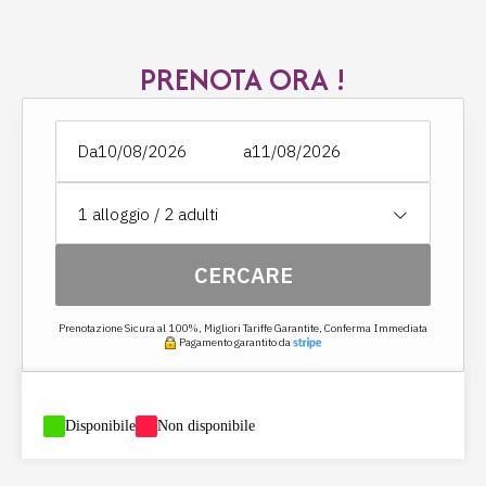
- Accappatoi e asciugamani
- Prodotti di benvenuto e set per l'igiene gratuiti
- WC e bidet separati
PRENOTA ORA !
Da
a
1
alloggio /
2
adulti
CERCARE
Prenotazione Sicura al 100%, Migliori Tariffe Garantite, Conferma Immediata
Pagamento garantito da
-
Disponibile
-
Non disponibile