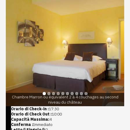
Chambre Marron ou équivalent 2 à 4 couchages au second
niveau du château
Orario di Check-in :
17:30
Orario di Check Out :
10:00
Capacità Massima:
4
Conferma :
Immediato
Letto/i Singolo/i:
2