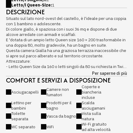
Letto/i Queen-Size:
1
DESCRIZIONE
Situato sul lato nord-ovest del castello, è l'ideale per una coppia
con 1 bambino o adolescente.
Di colore giallo, è spaziosa con i suoi 36 mq e dispone di due
alcove arredate con armadi e scaffali.
E 'dotata di un ampio letto Queen size 160 × 200 trasformabile in
una doppia 80, molto gradevole, ha un bagno en suite.
Questa camera Gialla ha una graziosa terrazza inaccessibile che
si apre sul parco alberato e sul territorio circostante.
Attrezzature:
- Letto Queen Size da 160 o letti singoli da 80 su richiesta in Twin
Materasso Springto Dynamic 4 * di Thiriez, marchio francese
Per saperne di più
- Zona lounge con poltrona
COMFORT E SERVIZI A DISPOSIZIONE
- Ufficio
Coperte e
- Armadi guardaroba
Camere non
Asciugacapelli
biancheria
- Connessione WiFi gratuita in tutto il castello
fumatori
incluse
- Concetto senza TV, solo nel soggiorno comune del castello
Lettino per
Prodotti per il
Scalda
Bagno :
bambini
bagno
asciugamani
- Asciugacapelli
Toilette
Vista sulla
- Vasca da bagno con maniglie
Vasca da bagno
separata
natura
- Lavabo
Wi-Fi gratuito
- specchio cosmetico
WC separato
WiFi
ad alta velocità
- Scaldasalviette elettrico in ogni bagno