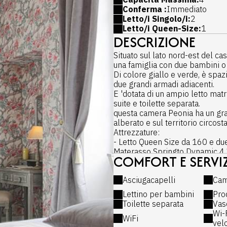
Conferma :
Immediato
Letto/i Singolo/i:
2
Letto/i Queen-Size:
1
DESCRIZIONE
Situato sul lato nord-est del ca
una famiglia con due bambini o 
Di colore giallo e verde, è spa
due grandi armadi adiacenti.
E 'dotata di un ampio letto ma
suite e toilette separata.
questa camera Peonia ha un graz
alberato e sul territorio circost
Attrezzature:
- Letto Queen Size da 160 e du
Materasso Springto Dynamic 4 *
COMFORT E SERVIZ
- Zona ufficio con poltrone
- Sedia da ufficio
Asciugacapelli
Cam
- Armadio con specchiera all'i
- Connessione WiFi gratuita in tu
Lettino per bambini
Pro
- Concetto senza TV, solo nel 
Toilette separata
Vas
Bagno :
Wi-F
WiFi
- Asciugacapelli
vel