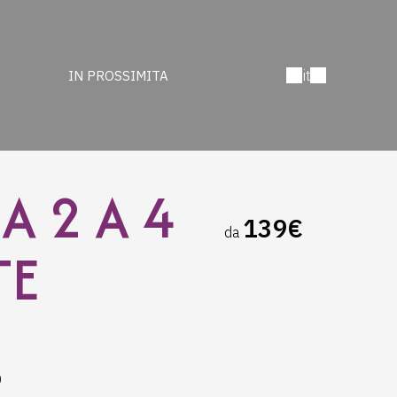
it
IN PROSSIMITA
 2 A 4
139€
da
TE
0