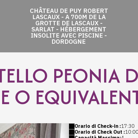
CHÂTEAU DE PUY ROBERT
LASCAUX - A 700M DE LA
GROTTE DE LASCAUX -
SARLAT - HÉBERGEMENT
INSOLITE AVEC PISCINE -
DORDOGNE
ELLO PEONIA DA
E O EQUIVALEN
Orario di Check-in :
17:30
Orario di Check Out :
10:0
Capacità Massima:
4