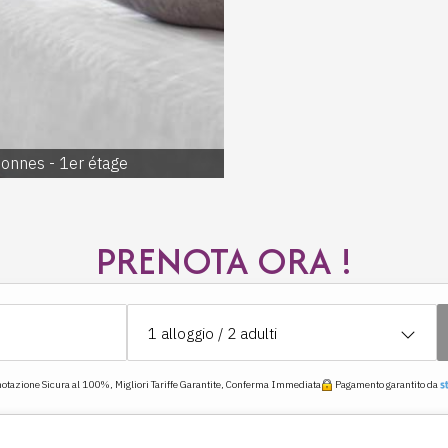
- Vasca da bagno con maniglie
- Lavabo
- specchio cosmetico
- Scaldasalviette elettrico in o
- Accappatoi e asciugamani
- Prodotti di benvenuto e set per
- WC e bidet separati
onnes - 1er étage
Chambre
PRENOTA ORA !
1
alloggio /
2
adulti
otazione Sicura al 100%, Migliori Tariffe Garantite, Conferma Immediata
Pagamento garantito da