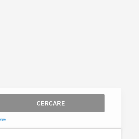
gni bagno
 l'igiene gratuiti
 Pivoine 3 château - 2 à 4 personnes
CERCARE