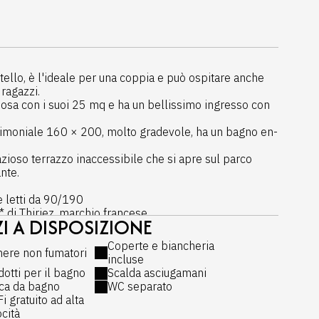
stello, è l'ideale per una coppia e può ospitare anche
ragazzi.
ziosa con i suoi 25 mq e ha un bellissimo ingresso con
trimoniale 160 × 200, molto gradevole, ha un bagno en-
ioso terrazzo inaccessibile che si apre sul parco
ante.
e letti da 90/190
 di Thiriez, marchio francese
I A DISPOSIZIONE
Coperte e biancheria
ere non fumatori
ngresso
incluse
tto il castello
dotti per il bagno
Scalda asciugamani
soggiorno comune del castello
ca da bagno
WC separato
i gratuito ad alta
ocità