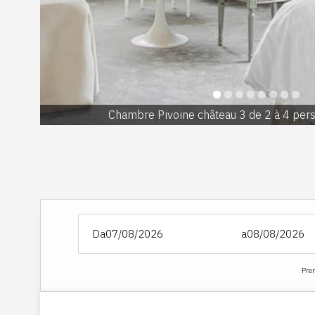
Chambre Pivoine château 3 de 2 à 4 pers
Da
a
Pren