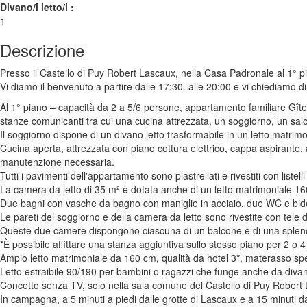
Divano/i letto/i :
1
Descrizione
Presso il Castello di Puy Robert Lascaux, nella Casa Padronale al 1° 
Vi diamo il benvenuto a partire dalle 17:30. alle 20:00 e vi chiediamo di
Al 1° piano – capacità da 2 a 5/6 persone, appartamento familiare Gît
stanze comunicanti tra cui una cucina attrezzata, un soggiorno, un sal
Il soggiorno dispone di un divano letto trasformabile in un letto matrim
Cucina aperta, attrezzata con piano cottura elettrico, cappa aspirante, ar
manutenzione necessaria.
Tutti i pavimenti dell'appartamento sono piastrellati e rivestiti con lis
La camera da letto di 35 m² è dotata anche di un letto matrimoniale 160*
Due bagni con vasche da bagno con maniglie in acciaio, due WC e bidet
Le pareti del soggiorno e della camera da letto sono rivestite con tele di
Queste due camere dispongono ciascuna di un balcone e di una splendida
*È possibile affittare una stanza aggiuntiva sullo stesso piano per 2 o 4
Ampio letto matrimoniale da 160 cm, qualità da hotel 3*, materasso sp
Letto estraibile 90/190 per bambini o ragazzi che funge anche da diva
Concetto senza TV, solo nella sala comune del Castello di Puy Robert
In campagna, a 5 minuti a piedi dalle grotte di Lascaux e a 15 minuti