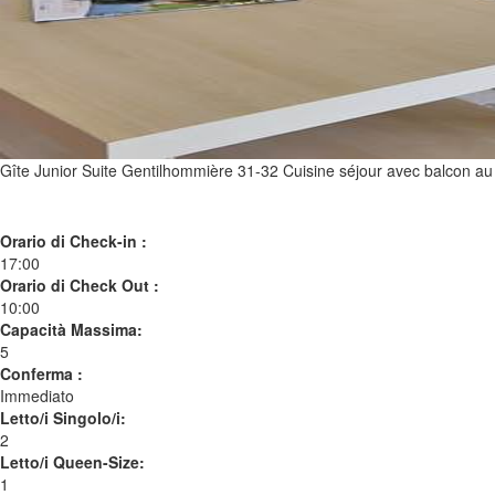
Gîte Junior Suite Gentilhommière 31-32 Cuisine séjour avec balcon a
Orario di Check-in :
17:00
Orario di Check Out :
10:00
Capacità Massima:
5
Conferma :
Immediato
Letto/i Singolo/i:
2
Letto/i Queen-Size:
1