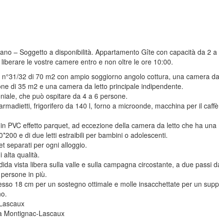
piano – Soggetto a disponibilità. Appartamento Gîte con capacità da 2 
 liberare le vostre camere entro e non oltre le ore 10:00.
e n°31/32 di 70 m2 con ampio soggiorno angolo cottura, una camera da 
one di 35 m2 e una camera da letto principale indipendente.
oniale, che può ospitare da 4 a 6 persone.
madietti, frigorifero da 140 l, forno a microonde, macchina per il caffè, 
telli in PVC effetto parquet, ad eccezione della camera da letto che ha u
200 e di due letti estraibili per bambini o adolescenti.
 separati per ogni alloggio.
 alta qualità.
 vista libera sulla valle e sulla campagna circostante, a due passi da
 persone in più.
esso 18 cm per un sostegno ottimale e molle insacchettate per un suppo
no.
 Lascaux
 da Montignac-Lascaux