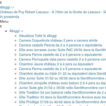
it
Alloggi
Château de Puy Robert Lascaux - A 700m de la Grotte de Lascaux - Sa
In prossimita
Menu
it
Alloggi
Visualizza Tutte le alloggi
Camera Coquelicots château 2 pers o camera simile
Camera castello Peonia da 2 a 4 persone o equivalente
Gîte avec terrasse Junior Suite RdC 29/30 dans la Genti
Camera Parma castello da 2 a 5 persone o equivalente
Camera Perroquets vista parco castello 2 a 4 persone con 
Chambre Jaune château 2 à 4 pers ou équivalent
Camera Parma castello da 2 a 5 persone o equivalente
Chambre double ou triple 21 22 ou équivalent dans Gentil
Gîte Junior Suite 31/32 ou 35/36 dans la Gentilhommière
Chambre Jonquille château avec balcon 2 à 4 pers ou équ
Junior Suite gite 31/32 o 35/36 nella Gentilhommière con
Gîte Tradition 34 con balcone nella Gentilhommière da 2 
Gîte Tradition 33 dans la Gentilhommière Annexe avec ba
Gîte Privilège 37/39 ou 40/42 dans la Gentilhommière An