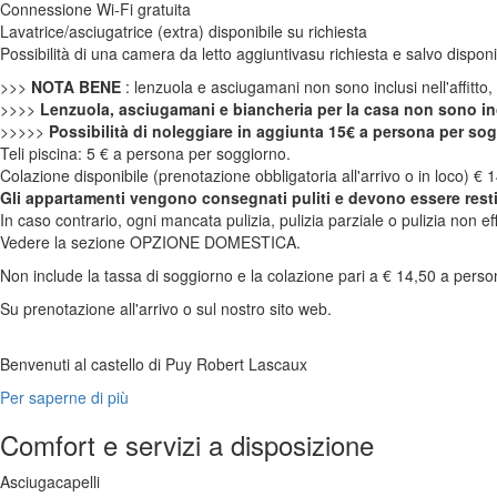
Connessione Wi-Fi gratuita
Lavatrice/asciugatrice (extra) disponibile su richiesta
Possibilità di una camera da letto aggiuntivasu richiesta e salvo disponib
>>>
NOTA BENE
: lenzuola e asciugamani non sono inclusi nell'affitto, t
>>>>
Lenzuola, asciugamani e biancheria per la casa non sono incl
>>>>>
Possibilità di noleggiare in aggiunta 15€ a persona per sogg
Teli piscina: 5 € a persona per soggiorno.
Colazione disponibile (prenotazione obbligatoria all'arrivo o in loco) €
Gli appartamenti vengono consegnati puliti e devono essere restit
In caso contrario, ogni mancata pulizia, pulizia parziale o pulizia non e
Vedere la sezione OPZIONE DOMESTICA.
Non include la tassa di soggiorno e la colazione pari a € 14,50 a persona
Su prenotazione all'arrivo o sul nostro sito web.
Benvenuti al castello di Puy Robert Lascaux
Per saperne di più
Comfort e servizi a disposizione
Asciugacapelli