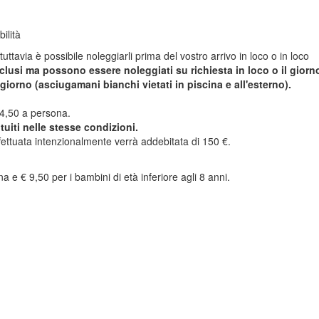
ilità
uttavia è possibile noleggiarli prima del vostro arrivo in loco o in loco
usi ma possono essere noleggiati su richiesta in loco o il giorno
iorno (asciugamani bianchi vietati in piscina e all'esterno).
 14,50 a persona.
uiti nelle stesse condizioni.
ffettuata intenzionalmente verrà addebitata di 150 €.
 e € 9,50 per i bambini di età inferiore agli 8 anni.