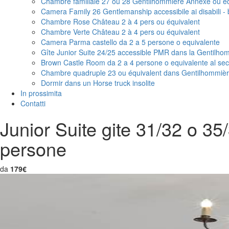
Chambre familiale 27 ou 28 Gentilhommière Annexe ou équi
Camera Family 26 Gentlemanship accessibile ai disabili - 
Chambre Rose Château 2 à 4 pers ou équivalent
Chambre Verte Château 2 à 4 pers ou équivalent
Camera Parma castello da 2 a 5 persone o equivalente
Gîte Junior Suite 24/25 accessible PMR dans la Gentilho
Brown Castle Room da 2 a 4 persone o equivalente al seco
Chambre quadruple 23 ou équivalent dans Gentilhommière 
Dormir dans un Horse truck insolite
In prossimita
Contatti
Junior Suite gite 31/32 o 3
persone
da
179€