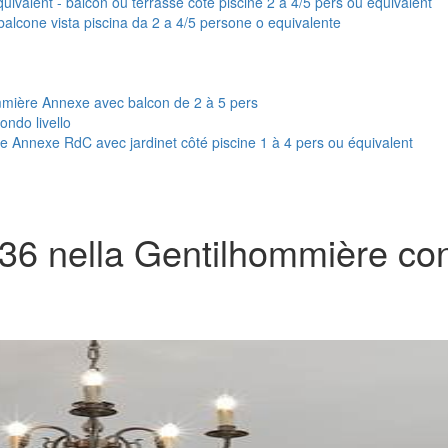
valent - balcon ou terrasse côté piscine 2 à 4/5 pers ou équivalent
balcone vista piscina da 2 a 4/5 persone o equivalente
mmière Annexe avec balcon de 2 à 5 pers
ndo livello
Annexe RdC avec jardinet côté piscine 1 à 4 pers ou équivalent
5/36 nella Gentilhommière co