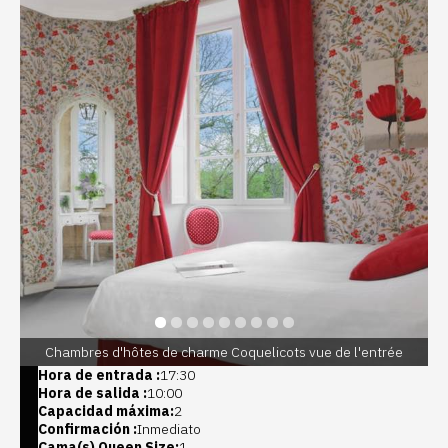
Chambres d'hôtes de charme Coquelicots vue de l'entrée
Hora de entrada :
17:30
Hora de salida :
10:00
Capacidad máxima:
2
Confirmación :
Inmediato
Cama(s) Queen Size:
1