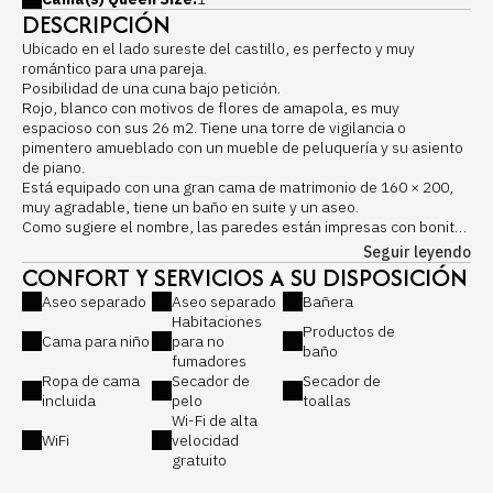
DESCRIPCIÓN
Ubicado en el lado sureste del castillo, es perfecto y muy
romántico para una pareja.
Posibilidad de una cuna bajo petición.
Rojo, blanco con motivos de flores de amapola, es muy
espacioso con sus 26 m2. Tiene una torre de vigilancia o
pimentero amueblado con un mueble de peluquería y su asiento
de piano.
Está equipado con una gran cama de matrimonio de 160 × 200,
muy agradable, tiene un baño en suite y un aseo.
Como sugiere el nombre, las paredes están impresas con bonitas
amapolas en un lienzo estirado de muy buena calidad.
Seguir leyendo
Un sorprendente pimentero digno de castillos fortificados viene
CONFORT Y SERVICIOS A SU DISPOSICIÓN
a sostener la fachada y da todo su encanto a esta magnífica y
Aseo separado
Aseo separado
Bañera
romántica estancia.
Habitaciones
Tiene una gran demanda porque rezuma un encanto loco y un
Productos de
Cama para niño
para no
lado romántico atemporal, es una habitación de los amantes ...
baño
fumadores
Equipos:
Ropa de cama
Secador de
Secador de
- Cama Queen Size de 160
incluida
pelo
toallas
Colchón Springto Dynamic 4 * de Thiriez, marca francesa
Wi-Fi de alta
- Zona lounge con sillón
WiFi
velocidad
- espejo de pie grande en la entrada
gratuito
- cofre de almacenamiento
- Armario