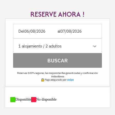
- Conexión WiFi gratuita en todo el castillo
- Concepto sin TV, solo en el salón común del castillo
RESERVE AHORA !
Sala de baño :
- Secador de pelo
- Bañera con asas
- lavabo
- espejo de vanidad
Del
al
- Secatoallas eléctrico en cada baño
- Albornoces y toallas
- Productos de bienvenida y set de higiene gratuitos
1
alojamiento /
2
adultos
- inodoro y bidé separados
BUSCAR
Reservas 100% seguras, las mejores tarifas garantizadas y confirmación
instantánea
Pago asegurado por
-
Disponible
-
No disponible