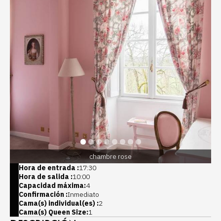
chambre rose
Hora de entrada :
17:30
Hora de salida :
10:00
Capacidad máxima:
4
Confirmación :
Inmediato
Cama(s) individual(es) :
2
Cama(s) Queen Size:
1