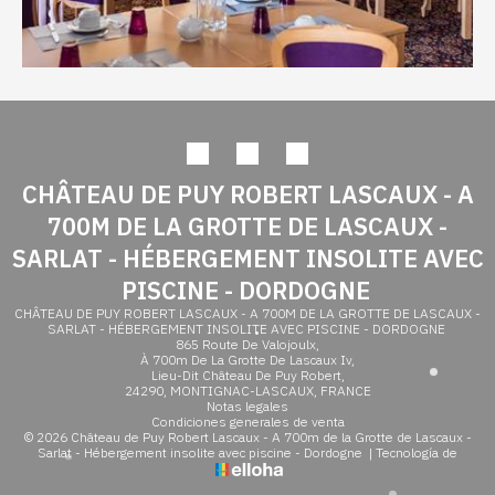
cumpleaños.
El desayuno se sirve de 8:30 a 9:30 durante todo el año
excepto en julio y agosto de 8:00 a 10:00.
Se puede
reservar
en nuestro sitio a través de esta
OPCIÓN (adultos y/o niños) o el día antes o el día de su
llegada para habitaciones y casas rurales.
Recuerda reservarlo por persona.
CHÂTEAU DE PUY ROBERT LASCAUX - A
700M DE LA GROTTE DE LASCAUX -
SARLAT - HÉBERGEMENT INSOLITE AVEC
PISCINE - DORDOGNE
CHÂTEAU DE PUY ROBERT LASCAUX - A 700M DE LA GROTTE DE LASCAUX -
SARLAT - HÉBERGEMENT INSOLITE AVEC PISCINE - DORDOGNE
865 Route De Valojoulx,
À 700m De La Grotte De Lascaux Iv,
Lieu-Dit Château De Puy Robert,
24290, MONTIGNAC-LASCAUX, FRANCE
Notas legales
Condiciones generales de venta
© 2026 Château de Puy Robert Lascaux - A 700m de la Grotte de Lascaux -
Sarlat - Hébergement insolite avec piscine - Dordogne
|
Tecnología de