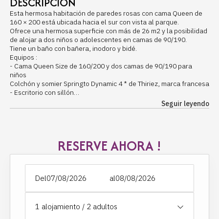
DESCRIPCIÓN
Esta hermosa habitación de paredes rosas con cama Queen de
160 × 200 está ubicada hacia el sur con vista al parque.
Ofrece una hermosa superficie con más de 26 m2 y la posibilidad
de alojar a dos niños o adolescentes en camas de 90/190.
Tiene un baño con bañera, inodoro y bidé.
Equipos
:
- Cama Queen Size de 160/200 y dos camas de 90/190 para
niños
Colchón y somier Springto Dynamic 4 * de Thiriez, marca francesa
- Escritorio con sillón
- Armario con espejo de pie grande
Seguir leyendo
- Conexión WiFi gratuita en todo el castillo
- Concepto sin TV, solo en el salón común del castillo
Sala de baño :
- Secador de pelo
RESERVE AHORA !
- Bañera con asas
- lavabo
- Espejo de vanidad
- Secatoallas eléctrico en cada baño
Del
al
- Albornoces y toallas
- Productos de bienvenida y set de higiene gratuitos
- inodoro y bidé en el baño
1
alojamiento /
2
adultos