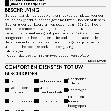
Queensize bed(den):
1
BESCHRIJVING
Gelegen aan de noordoostkant van het kasteel, ideaal voor een
stel en ook geschikt voor een gezin met twee kinderen of tieners.
Geel en groen van kleur, ruim opgezet met zijn 25 m2 en heeft
een mooie entree met twee grote aangrenzende kasten.
Het is uitgerust met een groot queen size bed 160 × 200, zeer
aangenaam, het heeft een en-suite badkamer en apart toilet.
deze pioenenkamer heeft een mooi, ontoegankelijk terras dat
uitkomt op het bosrijke park en de omgeving.
Uitrustingen:
- Queen size bed van 160 en twee bedden van 90/190
Springto Dynamic 4 * matras van Thiriez, Frans merk
Meer lezen
- Kantoorruimte met fauteuils
COMFORT EN DIENSTEN TOT UW
- Bureaustoel
BESCHIKKING
- Garderobekast met voetspiegel in de entree
- Gratis wifi-verbinding in het hele kasteel
Gescheiden
Bad
Badproducten
- Concept zonder tv, alleen in de gemeenschappelijke
toiletten
woonkamer van het kasteel
Gescheiden
Gratis
Haardroger
Badkamer:
toiletten
breedband wifi
- Haardroger
Lakens en
- Badkuip met handvatten
Handdoekenrek
Kinderbedje
linnen
- Wastafel
inbegrepen
- make-up spiegel
Rookvrije