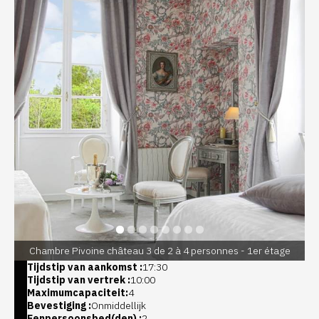
Chambre Pivoine château 3 de 2 à 4 personnes - 1er étage
Tijdstip van aankomst :
17:30
Tijdstip van vertrek :
10:00
Maximumcapaciteit:
4
Bevestiging :
Onmiddellijk
Eenpersoonsbed(den) :
2