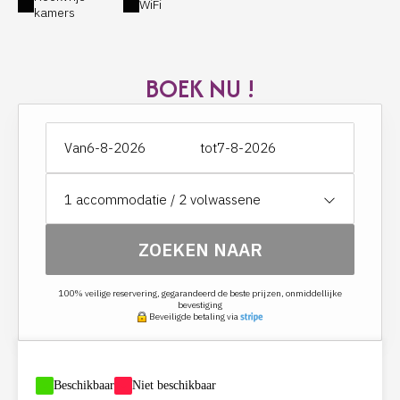
WiFi
- Elektrische handdoekverwarmer in elke badkamer
kamers
- Badjassen en handdoeken
- Gratis welkomstproducten en hygiëneset
- apart toilet en bidet
BOEK NU !
Van
tot
1
accommodatie /
2
volwassene
ZOEKEN NAAR
100% veilige reservering, gegarandeerd de beste prijzen, onmiddellijke
bevestiging
Beveiligde betaling via
-
Beschikbaar
-
Niet beschikbaar