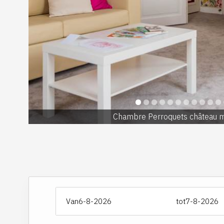
bert
Chambre Perroquets château m
Van
tot