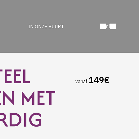
nl
IN ONZE BUURT
EEL
149€
vanaf
EN MET
RDIG