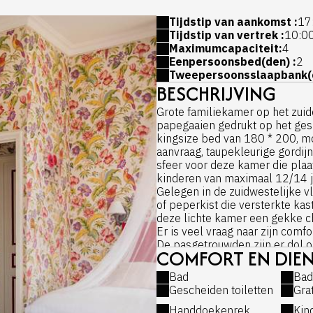
Tijdstip van aankomst :
17
Tijdstip van vertrek :
10:0
Maximumcapaciteit:
4
Eenpersoonsbed(den) :
2
Tweepersoonsslaapbank(e
BESCHRIJVING
Grote familiekamer op het zuid
papegaaien gedrukt op het ges
kingsize bed van 180 * 200, 
aanvraag, taupekleurige gordi
sfeer voor deze kamer die plaa
kinderen van maximaal 12/14 j
Gelegen in de zuidwestelijke vl
of peperkist die versterkte kas
deze lichte kamer een gekke c
Er is veel vraag naar zijn comfor
De pasgetrouwden zijn er dol op
COMFORT EN DIEN
Slaapkamer met King size bed 
tweelingen van 90 cm elk.
Bad
Bad
Uitrustingen:
Gescheiden toiletten
Gra
- Kingsize bed van 180 of tw
Handdoekenrek
Kin
Springto Dynamic 4 * matras va