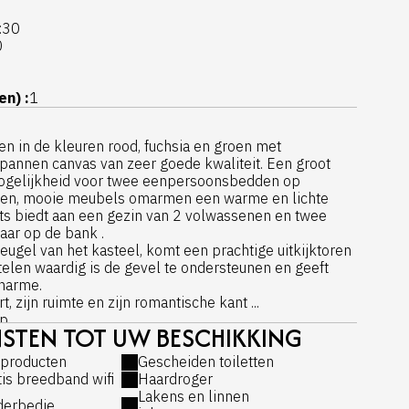
:30
0
n) :
1
en in de kleuren rood, fuchsia en groen met
pannen canvas van zeer goede kwaliteit. Een groot
mogelijkheid voor twee eenpersoonsbedden op
jnen, mooie meubels omarmen een warme en lichte
ts biedt aan een gezin van 2 volwassenen en twee
aar op de bank .
eugel van het kasteel, komt een prachtige uitkijktoren
telen waardig is de gevel te ondersteunen en geeft
harme.
t, zijn ruimte en zijn romantische kant ...
 ...
STEN TOT UW BESCHIKKING
180 × 200, mogelijkheid tot aparte bedden in twee
producten
Gescheiden toiletten
tis breedband wifi
Haardroger
ee eenpersoonsbedden van 90
Lakens en linnen
derbedje
n Thiriez, Frans merk