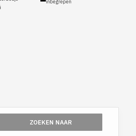
inbegrepen
i
 en pianostoel
pkamer
hele kasteel
n de gemeenschappelijke woonkamer van het kasteel
rroquets château - chambre des mariés
mer in elke badkamer
 hygiëneset
ZOEKEN NAAR