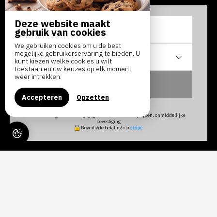
Deze website maakt
Van
tot
gebruik van cookies
We gebruiken cookies om u de best
mogelijke gebruikerservaring te bieden. U
1
accommodatie /
2
volwassene
kunt kiezen welke cookies u wilt
toestaan en uw keuzes op elk moment
weer intrekken.
ZOEKEN NAAR
Accepteren
Opzetten
100% veilige reservering, gegarandeerd de beste prijzen, onmiddellijke
bevestiging
Beveiligde betaling via
CHÂTEAU DE PUY ROBERT
LASCAUX - KAMERS IN HET
KASTEEL EN APPARTEMENTEN