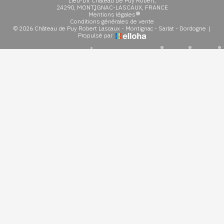
Lieu-Dit Château De Puy Robert,
24290, MONTIGNAC-LASCAUX, FRANCE
Mentions légales
Conditions générales de vente
© 2026 Château de Puy Robert Lascaux - Montignac - Sarlat - Dordogne
|
Propulsé par