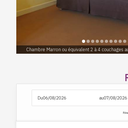
Chambre Marron ou équivalent 2 à 4 couchages au
Du
au
Rés