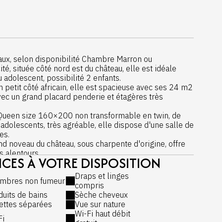
aux, selon disponibilité Chambre Marron ou
té, située côté nord est du château, elle est idéale
 adolescent, possibilité 2 enfants.
 petit côté africain, elle est spacieuse avec ses 24 m2
vec un grand placard penderie et étagères très
t Queen size 160×200 non transformable en twin, de
 adolescents, très agréable, elle dispose d'une salle de
es.
 noveau du château, sous charpente d'origine, offre
s alentours.
ICES À VOTRE DISPOSITION
0 à 20h00 et vous demandons de libérer les
.
Draps et linges
mbres non fumeur
compris
n beds de 80
duits de bains
Sèche cheveux
lettes séparées
Vue sur nature
ts ou adolescents
Wi-Fi haut débit
de chez Thiriez, marque française
Fi