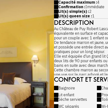
Capacité maximum :
4
Confirmation :
Immédiate
Lit(s) simple(s) :
2
Lit(s) queen size :
1
DESCRIPTION
Au Château de Puy Robert Lasc
équivalente en surface et capaci
pour un couple avec 1 enfant ou
De tendance marron et jaune, un
et possède une entrée direct a
pratiques pour un long séjour.
Elle est équipée d'un grand li
deux lits de 90 pour enfants ou
bains en suite avec deux march
Cette chambre marron au second
une vue sur le parc arboré et le
CONFORT ET SERV
Nous vous accueillons de 17h3
chambres au plus tard à 10h00
Baignoire
Cha
Equipements :
- Lit Queen Size de 160 ou twi
Lit enfant
Pro
Sèche serviettes
Toi
- 2 lits de 90/190 pour enafan
Matelas Springto Dynamique 4* 
WC séparés
Wi-