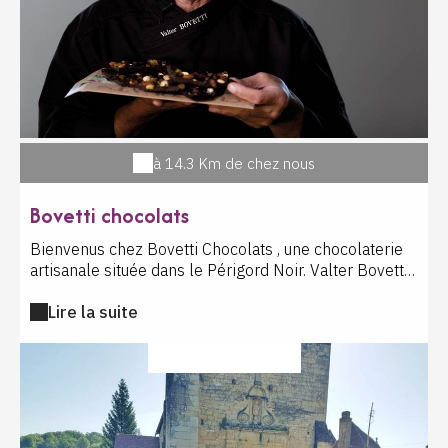
colonies d'abeilles. Préparez-vous à vivre un voyage
extraordinaire, qui vous mènera de la préhistoire (-17
000 ans) jusqu'à nos jours, en passant par le Moyen-
âge… Bonne visite !
à 14.3 Km de chez nous
Bovetti chocolats
Bienvenus chez Bovetti Chocolats , une chocolaterie
artisanale située dans le Périgord Noir. Valter Bovetti
est un artisan chocolatier passionné par la
Lire la suite
gastronomie et le mélange des arômes. Explorateur
de contrées, il fabrique depuis presque 30 ans dans
son atelier de Terrasson en Dordogne des chocolats
LOISIR CULTUREL
appréciés dans toute la France, mais aussi dans près
de 30 pays partout dans le monde ! Soucieux depuis la
création de sa chocolaterie d'offrir ce qui se fait de
mieux, il n'utilise que des matières premières de