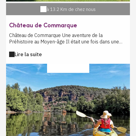
à 13.2 Km de chez nous
Château de Commarque
Château de Commarque Une aventure de la
Préhistoire au Moyen-âge Il était une fois dans une
vallée légendaire un grandiose millefeuille de pierres
Lire la suite
où donjons et château fort, troglodytes et grotte
préhistorique se superposent sur un éperon rocheux
dans un paysage à couper le souffle. Vous graverez la
LOISIR SPORTIF
pierre avec Cro-Magnon, vous tirerez à l'arc tel un
chevalier, vous tracerez à la plume les poèmes de
l'amour courtois. Vous découvrirez les mystères de
Commarque à travers les jeux d'antan, des ateliers à
thème, une enquête médiévale palpitante, des
expositions et projections 3D captivantes et bien sûr
les visites libres et guidées. L'aventure vous attend au
Château de Commarque ! Le billet comprend : visite
libre, jeux d'antan, expositions et projections 3D.
Pendant we fériés et vac scolaires sont inclus : les