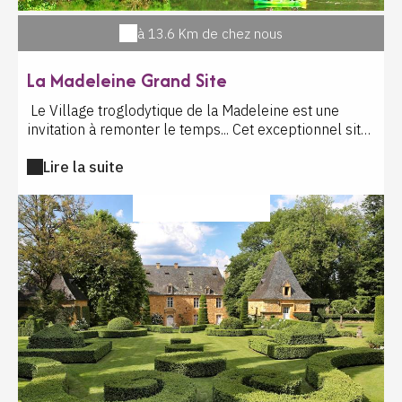
à 13.6 Km de chez nous
La Madeleine Grand Site
Le Village troglodytique de la Madeleine est une
invitation à remonter le temps... Cet exceptionnel site
naturel, parmi les mieux conservés de la vallée de la
Lire la suite
Vézère, a attiré l'Homme de la préhistoire à nos jours.
Au pied de la falaise, il y a 17 000 ans, des chasseurs-
cueilleurs semi-nomades s'y sont installés. Le
LOISIR CULTUREL
gisement préhistorique du site a donné son nom à
cette civilisation de la Préhistoire : le Magdalénien.
L'exposition retrace les grandes découvertes du site
archéologique : le Mammouth gravé...dans l'ivoire de
Mammouth, la sépulture de l'enfant de la Madeleine,
dont la parure est faite de plus de 1150 coquillages
percés...Et bien sûr, le chef d'oeuvre qui représente
l'apogée de l'art de nos ancêtres Cro-Magnon : le
Bison "qui se lèche le flanc". A mi-hauteur de la
falaise, vous découvrirez un village troglodytique