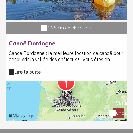
visites guidées et ateliers (tir à l'arc, sculpture sur
pierre, dessine moi un château, tracé pariétal,
calligraphie médiévale). Enquête médiévale avec petit
supplément
à 26 Km de chez nous
Canoë Dordogne
Canoe Dordogne : la meilleure location de canoë pour
découvrir la vallée des châteaux ! Vous êtes en
Périgord Noir et vous vous demandez où louer un
Lire la suite
canoë en Dordogne ? Ne cherchez plus ! Canoe
Dordogne près de La Roque Gageac vous propose la
meilleure descente en canoë sur la Dordogne, au
cœur d'un paysage exceptionnel entre nature
préservée et patrimoine historique. Située à
Venir
seulement 8 km de Sarlat, notre base de location de
canoë est le point de départ idéal pour une balade
chez
inoubliable sur la Dordogne pour découvrir des
villages tel que La Roque Gageac, Beynac, Castelnaud
nous
ou Domme. Pourquoi choisir Canoe Dordogne pour