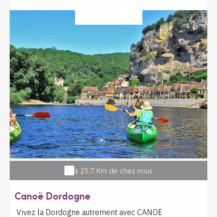
Milandes, Castelnaud... Notre terrain d'envol est situé
à Saint Vincent de Cosse à la maison d'hôtes Les
LOISIR SPORTIF
Hauts de Saint Vincent face au château des Milandes.
Fabrice ou Sébastien, tous deux pilotes certifiés vous
embarqueront à bord de leur nacelle pour 4 ou 6
passagers maximum , et vous vivrez une expérience
inoubliable avec vos proches Prestation de 3 heures
environ dont 1 heure de vol - Parking à disposition sur
le terrain d'envol - Retour par notre équipe au point
d'envol. Prestation soumise aux conditions météo -
une confirmation de vol sera donnée la veille par SMS
ou téléphone En cas d'annulation, un report sera
proposé jusqu'à ce que les conditions météo soient
réunies. Vols entre avril et fin octobre
à 25.7 Km de chez nous
Canoë Dordogne
Vivez la Dordogne autrement avec CANOË