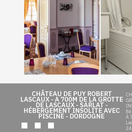
CHÂTEAU DE PUY ROBERT
CH
LASCAUX - A 700M DE LA GROTTE
GR
DE LASCAUX - SARLAT -
IN
HÉBERGEMENT INSOLITE AVEC
86
PISCINE - DORDOGNE
À 
Li
24