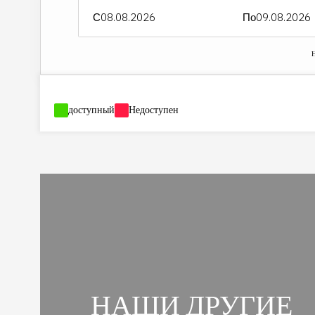
С
По
Н
-
доступный
-
Недоступен
НАШИ ДРУГИЕ