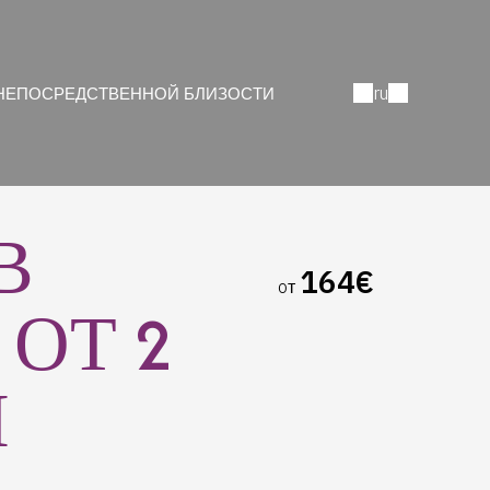
ru
 НЕПОСРЕДСТВЕННОЙ БЛИЗОСТИ
В
164€
oт
ОТ 2
И