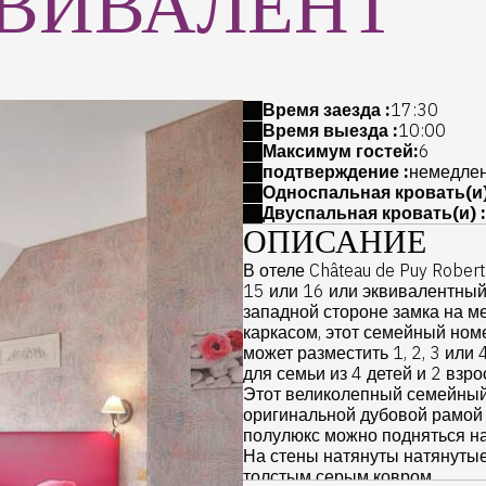
ВИВАЛЕНТ
Время заезда :
17:30
Время выезда :
10:00
Максимум гостей:
6
подтверждение :
немедле
Односпальная кровать(и)
Двуспальная кровать(и) :
ОПИСАНИЕ
В отеле Château de Puy Rober
15 или 16 или эквивалентны
западной стороне замка на м
каркасом, этот семейный ном
может разместить 1, 2, 3 или
для семьи из 4 детей и 2 взр
Этот великолепный семейный 
оригинальной дубовой рамой 
полулюкс можно подняться на 
На стены натянуты натянутые
толстым серым ковром.