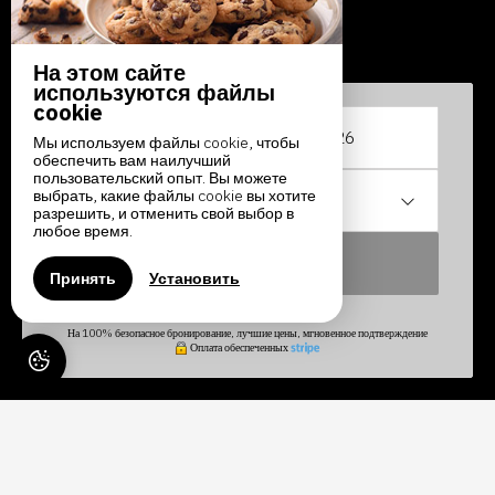
На этом сайте
используются файлы
cookie
С
По
Мы используем файлы cookie, чтобы
обеспечить вам наилучший
пользовательский опыт. Вы можете
выбрать, какие файлы cookie вы хотите
1
проживание /
2
взрослых
разрешить, и отменить свой выбор в
любое время.
искать
Принять
Установить
На 100% безопасное бронирование, лучшие цены, мгновенное подтверждение
Оплата обеспеченных
ЗАМОК ПЮИ РОБЕР