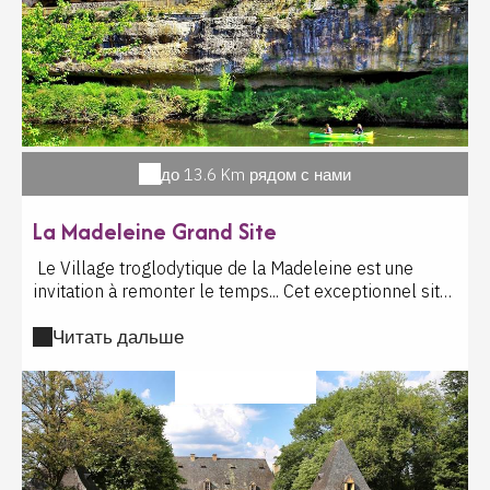
до 13.6 Km рядом с нами
La Madeleine Grand Site
Le Village troglodytique de la Madeleine est une
invitation à remonter le temps... Cet exceptionnel site
naturel, parmi les mieux conservés de la vallée de la
Читать дальше
Vézère, a attiré l'Homme de la préhistoire à nos jours.
Au pied de la falaise, il y a 17 000 ans, des chasseurs-
cueilleurs semi-nomades s'y sont installés. Le
?????????? ?????
gisement préhistorique du site a donné son nom à
cette civilisation de la Préhistoire : le Magdalénien.
L'exposition retrace les grandes découvertes du site
archéologique : le Mammouth gravé...dans l'ivoire de