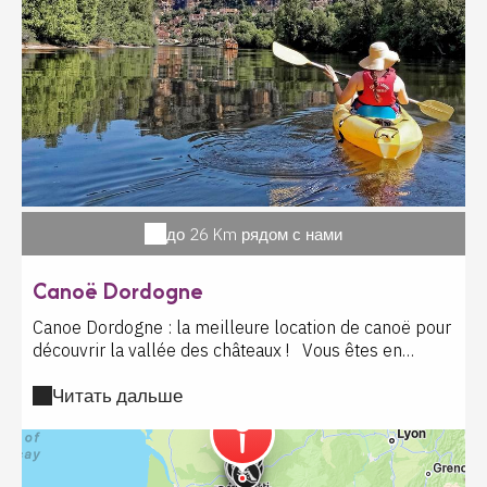
thème, une enquête médiévale palpitante, des
expositions et projections 3D captivantes et bien sûr
les visites libres et guidées. L'aventure vous attend au
Château de Commarque ! Le billet comprend : visite
libre, jeux d'antan, expositions et projections 3D.
Pendant we fériés et vac scolaires sont inclus : les
visites guidées et ateliers (tir à l'arc, sculpture sur
pierre, dessine moi un château, tracé pariétal,
calligraphie médiévale). Enquête médiévale avec petit
supplément
до 26 Km рядом с нами
Canoë Dordogne
Canoe Dordogne : la meilleure location de canoë pour
découvrir la vallée des châteaux ! Vous êtes en
Périgord Noir et vous vous demandez où louer un
Читать дальше
canoë en Dordogne ? Ne cherchez plus ! Canoe
Dordogne près de La Roque Gageac vous propose la
meilleure descente en canoë sur la Dordogne, au
cœur d'un paysage exceptionnel entre nature