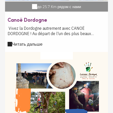
до 25.7 Km рядом с нами
Canoë Dordogne
Vivez la Dordogne autrement avec CANOË
DORDOGNE ! Au départ de l'un des plus beaux
villages de France, l'équipe de CANOË DORDOGNE
Читать дальше
vous invite à vivre une expérience inoubliable au fil de
l'eau, entre nature préservée et châteaux majestueux.
Seul, en famille ou entre amis, laissez-vous porter sur
?????????? ?????
la rivière Espérance — la Dordogne — et découvrez un
environnement exceptionnel : une faune et une flore
remarquables, des paysages naturels grandioses et
un patrimoine historique unique. Au rythme de votre
pagaie, vous entreprendrez un véritable voyage dans
le temps. Tout au long de votre descente, les plus
beaux joyaux de la vallée s'offriront à vous : le château
de Montfort et ses méandres sauvages, le village de
La Roque-Gageac et son fort troglodytique, le château
et le site de la Malartrie, l'impressionnante forteresse