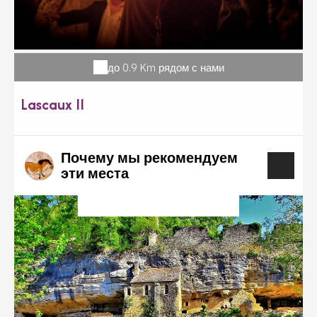
до 0.9 Km рядом с нами
Lascaux II
Почему мы рекомендуем
эти места
????????? ? ?????????? ????????