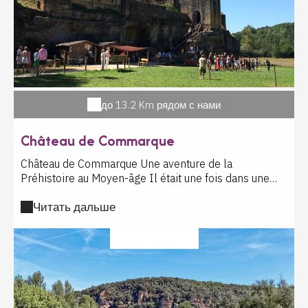
до 13.2 Km рядом с нами
Château de Commarque
Château de Commarque Une aventure de la
Préhistoire au Moyen-âge Il était une fois dans une
vallée légendaire un grandiose millefeuille de pierres
Читать дальше
où donjons et château fort, troglodytes et grotte
préhistorique se superposent sur un éperon rocheux
dans un paysage à couper le souffle. Vous graverez la
?????????? ?????
pierre avec Cro-Magnon, vous tirerez à l'arc tel un
chevalier, vous tracerez à la plume les poèmes de
l'amour courtois. Vous découvrirez les mystères de
Commarque à travers les jeux d'antan, des ateliers à