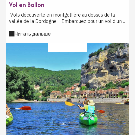
Vol en Ballon
Vols découverte en montgolfière au dessus de la
vallée de la Dordogne Embarquez pour un vol d'une
heure à bord de l'une de nos 2 montgolfières et
Читать дальше
découvrez les magnifiques châteaux de Beynac, les
Milandes, Castelnaud... Notre terrain d'envol est situé
à Saint Vincent de Cosse à la maison d'hôtes Les
?????????? ?????
Hauts de Saint Vincent face au château des Milandes.
Fabrice ou Sébastien, tous deux pilotes certifiés vous
embarqueront à bord de leur nacelle pour 4 ou 6
passagers maximum , et vous vivrez une expérience
inoubliable avec vos proches Prestation de 3 heures
environ dont 1 heure de vol - Parking à disposition sur
le terrain d'envol - Retour par notre équipe au point
d'envol. Prestation soumise aux conditions météo -
une confirmation de vol sera donnée la veille par SMS
ou téléphone En cas d'annulation, un report sera
proposé jusqu'à ce que les conditions météo soient
réunies. Vols entre avril et fin octobre