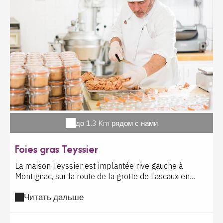
до 1.3 Km рядом с нами
Foies gras Teyssier
La maison Teyssier est implantée rive gauche à
Montignac, sur la route de la grotte de Lascaux en
Dordogne. De père en fils depuis 1946, les Foies Gras
Читать дальше
Teyssier vous accueille dans leur magasin et
conserverie artisanale à 5 minutes de la grotte de
Lascaux. Spécialité de foie gras d'oie et de canard du