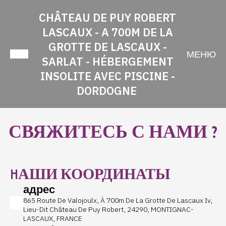
CHÂTEAU DE PUY ROBERT
LASCAUX - A 700M DE LA
GROTTE DE LASCAUX -
МЕНЮ
SARLAT - HÉBERGEMENT
INSOLITE AVEC PISCINE -
DORDOGNE
СВЯЖИТЕСЬ С НАМИ ?
HАШИ КООРДИНАТЫ
адрес
865 Route De Valojoulx, À 700m De La Grotte De Lascaux Iv,
Lieu-Dit Château De Puy Robert, 24290, MONTIGNAC-
LASCAUX, FRANCE