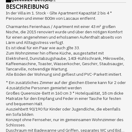
BESCHREIBUNG
In der Villa im 1. Stock - Gîte Apartment Kapazität 2 bis 4 *
Personen und immer 800m von Lascaux entfernt.
Charmantes Ferienhaus / Apartment mit einer 43 m² großen
Nische, die 2015 renoviert wurde und über den nötigen Komfort
für einen angenehmen und erholsamen Aufenthalt abseits von
Lärm und Alltagsstress verfügt.
Es ist ideal für ein Paar wie auch gîte 33.
Zum Wohnzimmer hin offene Küche, ausgestattet mit
Elektroherd, Dunstabzugshaube, 140l-Kühlschrank, Mikrowelle,
Kaffeemaschine, Toaster, Wasserkocher, Geschirr, Staubsauger,
Tancarville, notwendige Wartung.
Alle Böden der Wohnung sind gefliest und PVC-Parkett imitiert.
* Ein zusätzliches Zimmer auf der gleichen Ebene kann für 2 oder
4 zusätzliche Personen gemietet werden
Großes Queensize-Bett in 160 cm 3 * Hotelqualität, 18 cm dicke
Matratze für den Empfang und Feder in einer Tasche für festen
und bequemen Halt.
Ausziehbett 90/190 für Kinder oder Jugendliche, die ebenfalls
ein Sofa bilden.
Konzept ohne Fernseher, nur im gemeinsamen Wohnzimmer des
Schlosses.
Duschraum mit Badewanne und Griffen, separates WC und Bidet