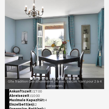
Gîte Tradition Gentilhommière 34 avec balcon filant pour 2 à 4
personnes
Ankunftszeit :
17:00
Abreisezeit :
10:00
Maximale Kapazität:
4
Einzelbett(en):
2
Queensize-Bett(en):
1