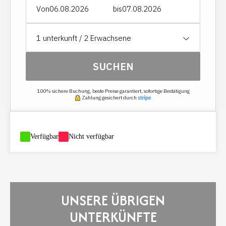
Siehe Abschnitt HAUSHALTSOPTION.
Von
bis
1
unterkunft /
2
Erwachsene
SUCHEN
100% sichere Buchung, beste Preise garantiert, sofortige Bestätigung
Zahlung gesichert durch
-
Verfügbar
-
Nicht verfügbar
UNSERE ÜBRIGEN
UNTERKÜNFTE