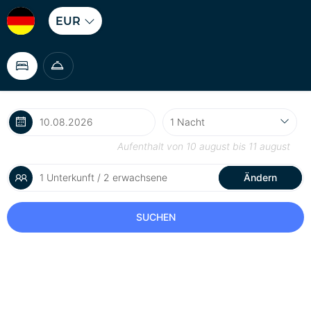
EUR
Aufenthalt von
10 august
bis
11 august
1 Unterkunft / 2 erwachsene
Ändern